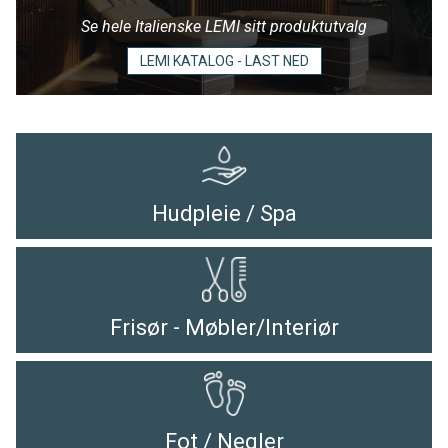
Se hele Italienske LEMI sitt produktutvalg
LEMI KATALOG - LAST NED
Hudpleie / Spa
Frisør - Møbler/Interiør
Fot / Negler