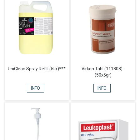
UniClean Spray Refill (5ltr)***
Virkon Tabl.(111808) -
(50x5gr)
INFO
INFO