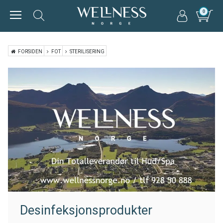
0
FORSIDEN
FOT
STERILISERING
Desinfeksjonsprodukter