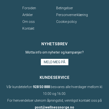
Forsiden
Betingelser
Artikler
Personvernerklæring
Om oss
Cookie policy
Kontakt
NYHETSBREV
Motta info om nyheter og kampanjer?
MELD MEG PÅ
KUNDESERVICE
Vår kundetelefon
928 50 888
besvares alle hverdager mellom kl.
10.00 og 16.00.
For henvendelser utenom åpningstid, vennligst kontakt oss på
post@wellnessnorge.no