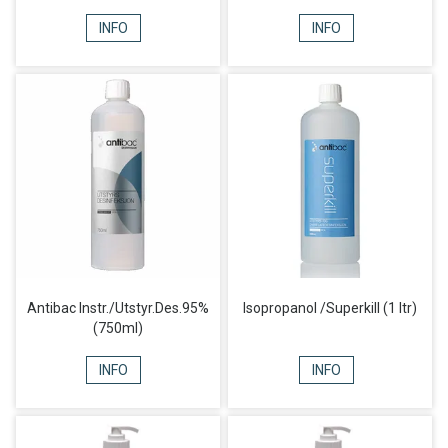
INFO
INFO
Antibac Instr./Utstyr.Des.95%
Isopropanol /Superkill (1 ltr)
(750ml)
INFO
INFO