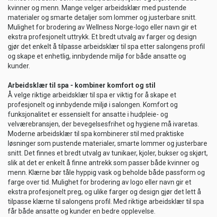
kvinner og menn. Mange velger arbeidsklær med pustende
materialer og smarte detaljer som lommer og justerbare snitt.
Mulighet for brodering av Wellness Norge-logo eller navn gir et
ekstra profesjonelt uttrykk. Et bredt utvalg av farger og design
gjør det enkelt å tilpasse arbeidsklær til spa etter salongens profil
og skape et enhetlig, innbydende miljø for både ansatte og
kunder.
Arbeidsklær til spa - kombiner komfort og stil
Å velge riktige arbeidsklær til spa er viktig for å skape et
profesjonelt og innbydende miljø i salongen. Komfort og
funksjonalitet er essensielt for ansatte i hudpleie- og
velværebransjen, der bevegelsesfrihet og hygiene må ivaretas.
Moderne arbeidsklær til spa kombinerer stil med praktiske
løsninger som pustende materialer, smarte lommer og justerbare
snitt. Det finnes et bredt utvalg av tunikaer, kjoler, bukser og skjørt,
slik at det er enkelt å finne antrekk som passer både kvinner og
menn. Klærne bør tåle hyppig vask og beholde både passform og
farge over tid. Mulighet for brodering av logo eller navn gir et
ekstra profesjonelt preg, og ulike farger og design gjør det lett å
tilpasse klærne til salongens profil. Med riktige arbeidsklær til spa
får både ansatte og kunder en bedre opplevelse.