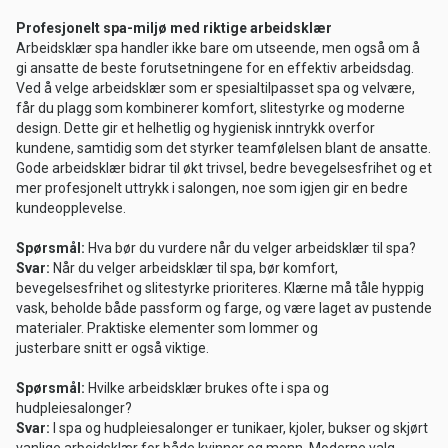
Profesjonelt spa-miljø med riktige arbeidsklær
Arbeidsklær spa handler ikke bare om utseende, men også om å
gi ansatte de beste forutsetningene for en effektiv arbeidsdag.
Ved å velge arbeidsklær som er spesialtilpasset spa og velvære,
får du plagg som kombinerer komfort, slitestyrke og moderne
design. Dette gir et helhetlig og hygienisk inntrykk overfor
kundene, samtidig som det styrker teamfølelsen blant de ansatte.
Gode arbeidsklær bidrar til økt trivsel, bedre bevegelsesfrihet og et
mer profesjonelt uttrykk i salongen, noe som igjen gir en bedre
kundeopplevelse.
Spørsmål:
Hva bør du vurdere når du velger arbeidsklær til spa?
Svar:
Når du velger arbeidsklær til spa, bør komfort,
bevegelsesfrihet og slitestyrke prioriteres. Klærne må tåle hyppig
vask, beholde både passform og farge, og være laget av pustende
materialer. Praktiske elementer som lommer og
justerbare snitt er også viktige.
Spørsmål:
Hvilke arbeidsklær brukes ofte i spa og
hudpleiesalonger?
Svar:
I spa og hudpleiesalonger er tunikaer, kjoler, bukser og skjørt
vanlige arbeidsklær for både kvinner og menn. Moderne valg