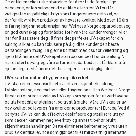
De er tilgjengelig i ulike størrelser for å møte de forskjellige
behovene, enten salongen din er liten eller stor. Vi forstår
viktigheten av pålitelig utstyr som fungerer som det skal, og
derfor tilbyr vi kun produkter av høyeste kvalitet. Med over 10 års
erfaring i skjønnhetsbransjen har Wellness Norge opparbeidet seg
en god kunnskap og forståelse for hva våre kunder trenger. Vi er
her for å assistere deg i å finne det perfekte UV-skapet for din
salong, slik at du kan fokusere på å gi dine kunder den beste
behandlingen mulig. Ta gjerne kontakt med oss for veiledning og
hjelp til å finne det UV-skapet som passer best for din salong. Vi
har et stort utvalg, og våre erfarne medarbeidere står klare til å
hjelpe deg med å finne det du trenger for din daglige drift.
UV-skap for optimal hygiene og sikkerhet
UV-skap er en essensiell del av enhver skjønnhetssalong,
fotpleiesalong, neglesalong eller frisørsalong. Hos Wellness Norge
finner du et bredt utvalg av UVskap som sørger for at verktøyene
og utstyret ditt er sterilisert og trygt å bruke. Våre UV-skap er av
høy kvalitet og leveres fra anerkjente produsenter i Europa. Ved å
benytte UV-lys kan du effektivt desinfisere og sterilisere utstyr
som sakser, kammer, negleverktøy og annet tilbehør brukt i
skjønnhetsbehandlinger. Dette eliminerer bakterier og virus uten
bruk av kjemikalier, noe som gjør det til et miljøvennlig alternativ. I