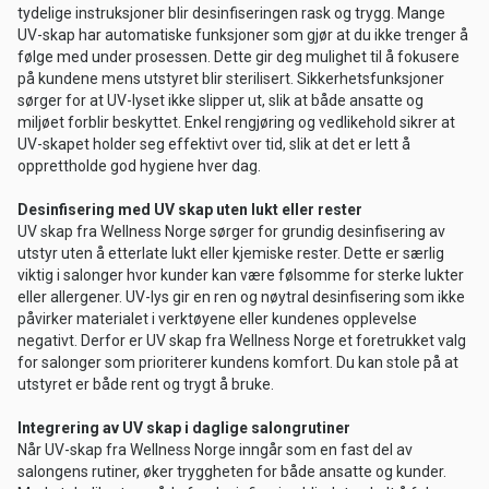
tydelige instruksjoner blir desinfiseringen rask og trygg. Mange
UV-skap har automatiske funksjoner som gjør at du ikke trenger å
følge med under prosessen. Dette gir deg mulighet til å fokusere
på kundene mens utstyret blir sterilisert. Sikkerhetsfunksjoner
sørger for at UV-lyset ikke slipper ut, slik at både ansatte og
miljøet forblir beskyttet. Enkel rengjøring og vedlikehold sikrer at
UV-skapet holder seg effektivt over tid, slik at det er lett å
opprettholde god hygiene hver dag.
Desinfisering med UV skap uten lukt eller rester
UV skap fra Wellness Norge sørger for grundig desinfisering av
utstyr uten å etterlate lukt eller kjemiske rester. Dette er særlig
viktig i salonger hvor kunder kan være følsomme for sterke lukter
eller allergener. UV-lys gir en ren og nøytral desinfisering som ikke
påvirker materialet i verktøyene eller kundenes opplevelse
negativt. Derfor er UV skap fra Wellness Norge et foretrukket valg
for salonger som prioriterer kundens komfort. Du kan stole på at
utstyret er både rent og trygt å bruke.
Integrering av UV skap i daglige salongrutiner
Når UV-skap fra Wellness Norge inngår som en fast del av
salongens rutiner, øker tryggheten for både ansatte og kunder.