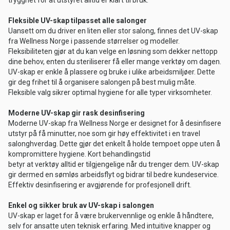
trygghet for at utstyret alltid er klart til bruk.
Fleksible UV-skap tilpasset alle salonger
Uansett om du driver en liten eller stor salong, finnes det UV-skap
fra Wellness Norge i passende størrelser og modeller.
Fleksibiliteten gjør at du kan velge en løsning som dekker nettopp
dine behov, enten du steriliserer få eller mange verktøy om dagen.
UV-skap er enkle å plassere og bruke i ulike arbeidsmiljøer. Dette
gir deg frihet til å organisere salongen på best mulig måte.
Fleksible valg sikrer optimal hygiene for alle typer virksomheter.
Moderne UV-skap gir rask desinfisering
Moderne UV-skap fra Wellness Norge er designet for å desinfisere
utstyr på få minutter, noe som gir høy effektivitet i en travel
salonghverdag. Dette gjør det enkelt å holde tempoet oppe uten å
kompromittere hygiene. Kort behandlingstid
betyr at verktøy alltid er tilgjengelige når du trenger dem. UV-skap
gir dermed en sømløs arbeidsflyt og bidrar til bedre kundeservice.
Effektiv desinfisering er avgjørende for profesjonell drift.
Enkel og sikker bruk av UV-skap i salongen
UV-skap er laget for å være brukervennlige og enkle å håndtere,
selv for ansatte uten teknisk erfaring. Med intuitive knapper og