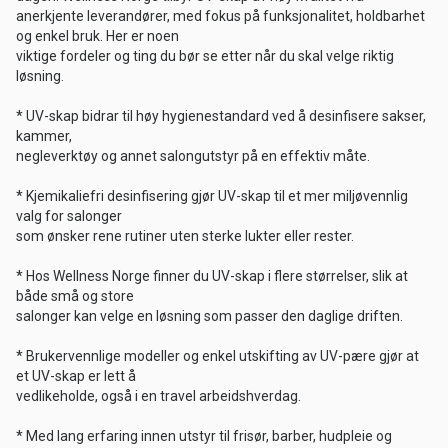
anerkjente leverandører, med fokus på funksjonalitet, holdbarhet
og enkel bruk. Her er noen
viktige fordeler og ting du bør se etter når du skal velge riktig
løsning.
* UV-skap bidrar til høy hygienestandard ved å desinfisere sakser,
kammer,
negleverktøy og annet salongutstyr på en effektiv måte.
* Kjemikaliefri desinfisering gjør UV-skap til et mer miljøvennlig
valg for salonger
som ønsker rene rutiner uten sterke lukter eller rester.
* Hos Wellness Norge finner du UV-skap i flere størrelser, slik at
både små og store
salonger kan velge en løsning som passer den daglige driften.
* Brukervennlige modeller og enkel utskifting av UV-pære gjør at
et UV-skap er lett å
vedlikeholde, også i en travel arbeidshverdag.
* Med lang erfaring innen utstyr til frisør, barber, hudpleie og