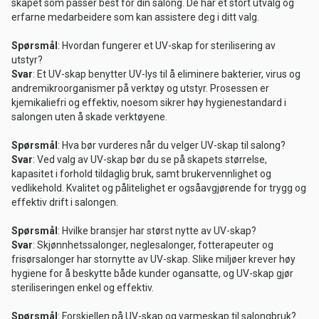
skapet som passer best for din salong. De har et stort utvalg og
erfarne medarbeidere som kan assistere deg i ditt valg.
Spørsmål
: Hvordan fungerer et UV-skap for sterilisering av
utstyr?
Svar
: Et UV-skap benytter UV-lys til å eliminere bakterier, virus og
andremikroorganismer på verktøy og utstyr. Prosessen er
kjemikaliefri og effektiv, noesom sikrer høy hygienestandard i
salongen uten å skade verktøyene.
Spørsmål
: Hva bør vurderes når du velger UV-skap til salong?
Svar
: Ved valg av UV-skap bør du se på skapets størrelse,
kapasitet i forhold tildaglig bruk, samt brukervennlighet og
vedlikehold. Kvalitet og pålitelighet er ogsåavgjørende for trygg og
effektiv drift i salongen.
Spørsmål
: Hvilke bransjer har størst nytte av UV-skap?
Svar
: Skjønnhetssalonger, neglesalonger, fotterapeuter og
frisørsalonger har stornytte av UV-skap. Slike miljøer krever høy
hygiene for å beskytte både kunder ogansatte, og UV-skap gjør
steriliseringen enkel og effektiv.
Spørsmål
: Forskjellen på UV-skap og varmeskap til salongbruk?