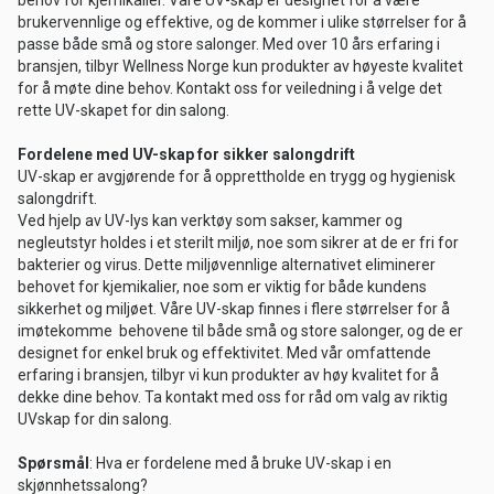
behov for kjemikalier. Våre UV-skap er designet for å være
brukervennlige og effektive, og de kommer i ulike størrelser for å
passe både små og store salonger. Med over 10 års erfaring i
bransjen, tilbyr Wellness Norge kun produkter av høyeste kvalitet
for å møte dine behov. Kontakt oss for veiledning i å velge det
rette UV-skapet for din salong.
Fordelene med UV-skap for sikker salongdrift
UV-skap er avgjørende for å opprettholde en trygg og hygienisk
salongdrift.
Ved hjelp av UV-lys kan verktøy som sakser, kammer og
negleutstyr holdes i et sterilt miljø, noe som sikrer at de er fri for
bakterier og virus. Dette miljøvennlige alternativet eliminerer
behovet for kjemikalier, noe som er viktig for både kundens
sikkerhet og miljøet. Våre UV-skap finnes i flere størrelser for å
imøtekomme behovene til både små og store salonger, og de er
designet for enkel bruk og effektivitet. Med vår omfattende
erfaring i bransjen, tilbyr vi kun produkter av høy kvalitet for å
dekke dine behov. Ta kontakt med oss for råd om valg av riktig
UVskap for din salong.
Spørsmål
: Hva er fordelene med å bruke UV-skap i en
skjønnhetssalong?