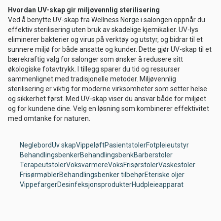
Hvordan UV-skap gir miljøvennlig sterilisering
Ved å benytte UV-skap fra Wellness Norge i salongen oppnår du
effektiv sterilisering uten bruk av skadelige kjemikalier. UV-lys
eliminerer bakterier og virus på verktøy og utstyr, og bidrar til et
sunnere miljø for både ansatte og kunder. Dette gjør UV-skap til et
bærekraftig valg for salonger som ønsker å redusere sitt
økologiske fotavtrykk. I tillegg sparer du tid og ressurser
sammenlignet med tradisjonelle metoder. Miljøvennlig
sterilisering er viktig for moderne virksomheter som setter helse
og sikkerhet først. Med UV-skap viser du ansvar både for miljøet
og for kundene dine. Velg en løsning som kombinerer effektivitet
med omtanke for naturen.
Neglebord
Uv skap
Vippeløft
Pasientstoler
Fotpleieutstyr
Behandlingsbenker
Behandlingsbenk
Barberstoler
Terapeutstoler
Voksvarmere
Voks
Frisørstoler
Vaskestoler
Frisørmøbler
Behandlingsbenker tilbehør
Eteriske oljer
Vippefarger
Desinfeksjonsprodukter
Hudpleieapparat