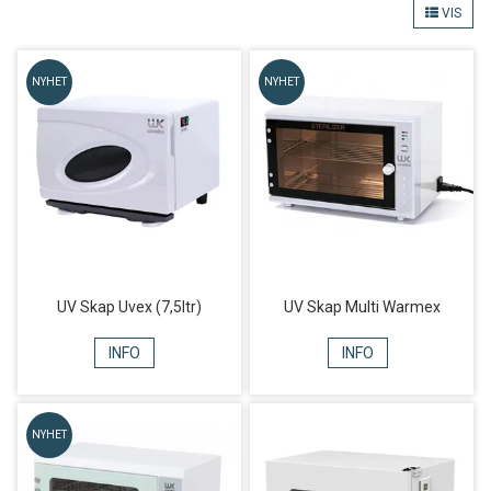
VIS
Nullstill
NYHET
NYHET
UV Skap Uvex (7,5ltr)
UV Skap Multi Warmex
INFO
INFO
NYHET