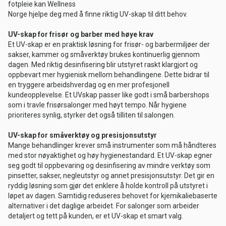
fotpleie kan Wellness
Norge hjelpe deg med å finne riktig UV-skap til ditt behov.
UV-skap for frisør og barber med høye krav
Et UV-skap er en praktisk løsning for frisør- og barbermiljøer der
sakser, kammer og småverktøy brukes kontinuerlig gjennom
dagen. Med riktig desinfisering blir utstyret raskt klargjort og
oppbevart mer hygienisk mellom behandlingene. Dette bidrar til
en tryggere arbeidshverdag og en mer profesjonell
kundeopplevelse. Et UVskap passer like godt i små barbershops
som i travle frisørsalonger med høyt tempo. Når hygiene
prioriteres synlig, styrker det også tilliten til salongen.
UV-skap for småverktøy og presisjonsutstyr
Mange behandlinger krever små instrumenter som må håndteres
med stor nøyaktighet og høy hygienestandard. Et UV-skap egner
seg godt til oppbevaring og desinfisering av mindre verktøy som
pinsetter, sakser, negleutstyr og annet presisjonsutstyr. Det gir en
ryddig løsning som gjør det enklere å holde kontroll på utstyret i
løpet av dagen. Samtidig reduseres behovet for kjemikaliebaserte
alternativer i det daglige arbeidet. For salonger som arbeider
detaljert og tett på kunden, er et UV-skap et smart valg.