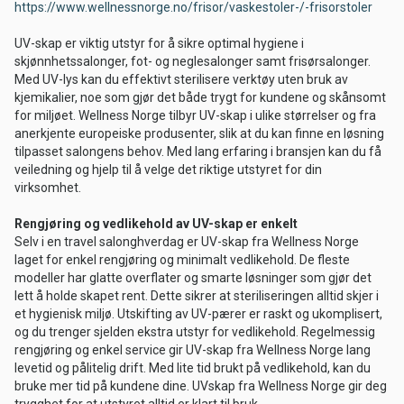
https://www.wellnessnorge.no/frisor/vaskestoler-/-frisorstoler
UV-skap er viktig utstyr for å sikre optimal hygiene i
skjønnhetssalonger, fot- og neglesalonger samt frisørsalonger.
Med UV-lys kan du effektivt sterilisere verktøy uten bruk av
kjemikalier, noe som gjør det både trygt for kundene og skånsomt
for miljøet. Wellness Norge tilbyr UV-skap i ulike størrelser og fra
anerkjente europeiske produsenter, slik at du kan finne en løsning
tilpasset salongens behov. Med lang erfaring i bransjen kan du få
veiledning og hjelp til å velge det riktige utstyret for din
virksomhet.
Rengjøring og vedlikehold av UV-skap er enkelt
Selv i en travel salonghverdag er UV-skap fra Wellness Norge
laget for enkel rengjøring og minimalt vedlikehold. De fleste
modeller har glatte overflater og smarte løsninger som gjør det
lett å holde skapet rent. Dette sikrer at steriliseringen alltid skjer i
et hygienisk miljø. Utskifting av UV-pærer er raskt og ukomplisert,
og du trenger sjelden ekstra utstyr for vedlikehold. Regelmessig
rengjøring og enkel service gir UV-skap fra Wellness Norge lang
levetid og pålitelig drift. Med lite tid brukt på vedlikehold, kan du
bruke mer tid på kundene dine. UVskap fra Wellness Norge gir deg