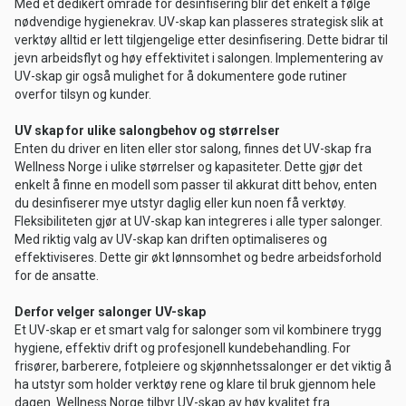
Med et dedikert område for desinfisering blir det enkelt å følge
nødvendige hygienekrav. UV-skap kan plasseres strategisk slik at
verktøy alltid er lett tilgjengelige etter desinfisering. Dette bidrar til
jevn arbeidsflyt og høy effektivitet i salongen. Implementering av
UV-skap gir også mulighet for å dokumentere gode rutiner
overfor tilsyn og kunder.
UV skap for ulike salongbehov og størrelser
Enten du driver en liten eller stor salong, finnes det UV-skap fra
Wellness Norge i ulike størrelser og kapasiteter. Dette gjør det
enkelt å finne en modell som passer til akkurat ditt behov, enten
du desinfiserer mye utstyr daglig eller kun noen få verktøy.
Fleksibiliteten gjør at UV-skap kan integreres i alle typer salonger.
Med riktig valg av UV-skap kan driften optimaliseres og
effektiviseres. Dette gir økt lønnsomhet og bedre arbeidsforhold
for de ansatte.
Derfor velger salonger UV-skap
Et UV-skap er et smart valg for salonger som vil kombinere trygg
hygiene, effektiv drift og profesjonell kundebehandling. For
frisører, barberere, fotpleiere og skjønnhetssalonger er det viktig å
ha utstyr som holder verktøy rene og klare til bruk gjennom hele
dagen. Wellness Norge tilbyr UV-skap av høy kvalitet fra