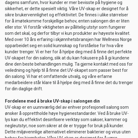
dagens samfunn, hvor kunder er mer bevisste på hygiene og
sikkerhet, er dette spesielt viktig. Våre UV-skap er designet for å
sikre brukervennlighet og effektivitet. De finnes i ulike størrelser
for å imøtekomme forskjellige behov, enten salongen din er liten
eller stor. Vi forstår viktigheten av pålitelig utstyr som fungerer
som det skal, og derfor tilbyr vi kun produkter av høyeste kvalitet.
Med over 10 års erfaring i skjønnhetsbransjen har Wellness Norge
opparbeidet seg en solid kunnskap og forståelse for hva våre
kunder trenger. Vi er her for å hjelpe deg med å finne det perfekte
UV-skapet for din salong, slik at du kan fokusere på å gi kundene
dine den beste behandlingen mulig. Ta gjerne kontakt med oss for
veiledning og hjelp til å finne det UV-skapet som passer best for
din salong. Vi har et omfattende utvalg, og våre erfarne
medarbeidere står klare til å hjelpe deg med å finne det du trenger
for din daglige drift.
Fordelene med å bruke UV-skap i salongen din
UV-skap er en uunnværlig del av enhver profesjonell salong som
ønsker å opprettholde høye hygienestandarder. Ved å bruke UV-
lys kan du effektivt desinfisere verktøy som sakser, kammer og
negleutstyr, noe som sikrer at de er trygge for bruk på kunder.
Dette miljøvennlige alternativet eliminerer bakterier og virus uten