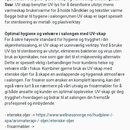
Svar
: UV-skap benytter UV-lys for å desinfisere utstyr, mens
varmeskap brukervarme for å holde håndklær og tekstiler varme.
Begge bidrar til hygiene i salongen,men UV-skap er laget spesielt
for sterilisering av metall- og plastverktøy.
Optimal hygiene og velvære i salongen med UV-skap
For å sikre høyeste standard for hygiene og trygghet i din
skjønnhetssalong, er UV-skap et uunnværlig verktøy. Ved å bruke
UV-lys til sterilisering av utstyr, elimineres bakterier og virus uten
bruk av kjemikalier, noe som gjør det til et miljøvennlig alternativ.
Dette er spesielt viktig i behandlinger hvor kundens helse og
velvære står i fokus. Kombiner gjerne bruk av UV-skap med
eteriske oljer for å skape en avslappende og hygienisk atmosfære
i salongen. For frisører som ønsker en komplett løsning, kan det
også være lurt å se nærmere på vårt utvalg av frisørmøbler for å
gi både ansatte og kunder en optimal opplevelse. UV-skap gir deg
trygghet i hverdagen og bidrar til at salongen din fremstår
profesjonell og innbydende.
- eteriske oljer ->
https://www.wellnessnorge.no/hudpleie-/-
spa/aromaterapi-/-oljer/eteriske-oljer
- frisørmøbler ->