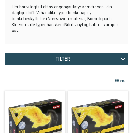
Her har vi lagt ut alt av engangsutstyr som trengs i din
daglige drift. Vi har ulike typer benkepapir /
benkebeskyttelse i Nonwowen material, Bomullspads,
Kleenex, alle typer hansker i Nitril, vinyl og Latex, svamper
osv.
FILTER
TYPE
VIS
FARGE
MERKE
Nullstill