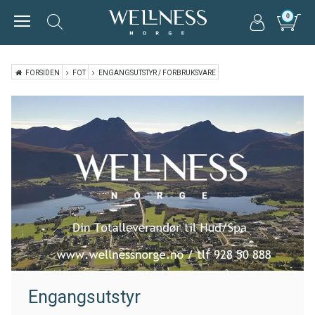
0
FORSIDEN
FOT
ENGANGSUTSTYR / FORBRUKSVARE
Engangsutstyr