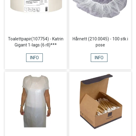
Toalettpapir(107754) - Katrin
Hårnett (210.0045) - 100 stk i
Gigant 1-lags (6 rll)***
pose
INFO
INFO