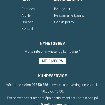
Forsiden
Betingelser
Artikler
Personvernerklæring
Om oss
Cookie policy
Kontakt
NYHETSBREV
Motta info om nyheter og kampanjer?
MELD MEG PÅ
KUNDESERVICE
Vår kundetelefon
928 50 888
besvares alle hverdager mellom kl.
10.00 og 16.00.
For henvendelser utenom åpningstid, vennligst kontakt oss på
post@wellnessnorge.no